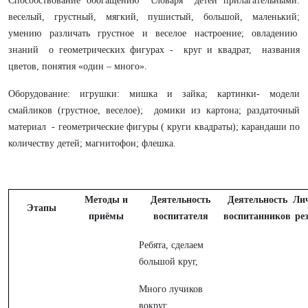
Способствование обогащению словаря детей прилагательными:
веселый, грустный, мягкий, пушистый, большой, маленький;
умению различать грустное и веселое настроение; овладению
знаний о геометрических фигурах - круг и квадрат, названия
цветов, понятия «один – много».
Оборудование: игрушки: мишка и зайка; картинки- модели
смайликов (грустное, веселое); домики из картона; раздаточный
материал - геометрические фигуры ( круги квадраты); карандаши по
количеству детей; магнитофон; флешка.
Методы и
Деятельность
Деятельность
Ли
Этапы
приёмы
воспитателя
воспитанников
ре
Ребята, сделаем
большой круг,
Много лучиков
вокруг.