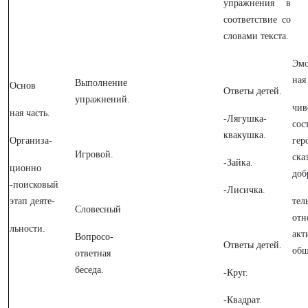
упражнения в
соответствие со
словами текста.
Эмо
ная
Выполнение
Основ
Ответы детей.
упражнений.
чи
ная часть.
-Лягушка-
сос
квакушка.
Организа-
ге
Игровой.
ска
-Зайка.
ционно
доб
-поисковый
-Лисичка.
этап деяте-
тел
Словесный
отн
льности.
ак
Вопросо-
Ответы детей.
общ
ответная
беседа.
-Круг.
-Квадрат.