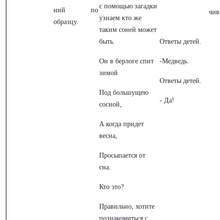
с помощью загадки
ний по
чив
узнаем кто же
образцу.
таким соней может
быть.
Ответы детей.
Он в берлоге спит
-Медведь.
зимой
Ответы детей.
Под большущею
- Да!
сосной,
А когда придет
весна,
Просыпается от
сна.
Кто это?
Правильно, хотите
познакомиться с