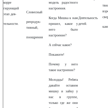
корре
модель радостного
тв
гирующий
настроения.
взр
Словесный
этап дея-
све
Когда Мишка к нам
Деятельность
репродук-
тельности.
пришел, какое у
детей.
кам
тивный,
него было
настроение?
поощрения
А сейчас какое?
Покажите!
Почему у него
такое настроение?
Молодцы! Ребята
давайте оставим
мишку и зайку у
нас в группе,
только где же они