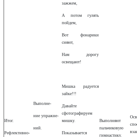
зажжем,
А потом гулять
пойдем,
Вот фонарики
сияют,
Нам дорогу
освещают!
Мишка радуется
зайке!!!
Выполне-
Давайте
сфотографируем
ние упражне-
Осв
Итог.
мишку.
Выполняют
спо
ний.
пальчиковую
вза
Рефлективно-
Показывается
гимнастику.