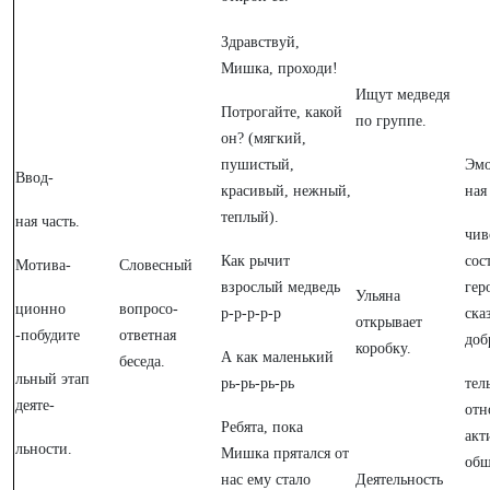
Здравствуй,
Мишка, проходи!
Ищут медведя
Потрогайте, какой
по группе.
он? (мягкий,
пушистый,
Эмо
Ввод-
красивый, нежный,
ная
теплый).
ная часть.
чив
Как рычит
сос
Мотива-
Словесный
взрослый медведь
гер
Ульяна
ционно
вопросо-
р-р-р-р-р
ска
открывает
-побудите
ответная
доб
коробку.
А как маленький
беседа.
льный этап
рь-рь-рь-рь
тел
деяте-
отн
Ребята, пока
акт
льности.
Мишка прятался от
общ
нас ему стало
Деятельность