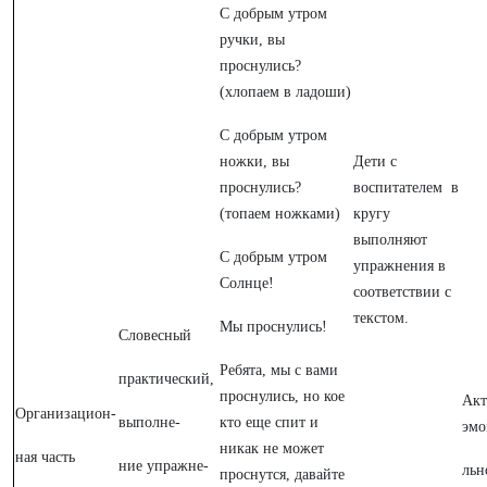
С добрым утром
ручки, вы
проснулись?
(хлопаем в ладоши)
С добрым утром
ножки, вы
Дети с
проснулись?
воспитателем в
(топаем ножками)
кругу
выполняют
С добрым утром
упражнения в
Солнце!
соответствии с
текстом.
Мы проснулись!
Словесный
Ребята, мы с вами
практический,
проснулись, но кое
Акт
Организацион-
выполне-
кто еще спит и
эмо
никак не может
ная часть
ние упражне-
льн
проснутся, давайте