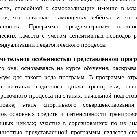
ости, способной к самореализации именно в мл
асте, что повышает самооценку ребёнка, и его 
жающих. Программа предусматривает постеп
ческих качеств с учетом сенситивных периодов р
идуализации педагогического процесса.
чительной особенностью представленной прог
то она, основываясь на курсе обучения, раскрыв
мум для такого рода программ. В программе от
чи наэтапах годичного цикла тренировки, пост
ровочного процесса на этапах: начальной подгото
отовке; этапе спортивного совершенствования,
мов основных средств и интенсивности тренирово
льных циклах; участие в соревнованиях по их зн
енностью представленной программы является св