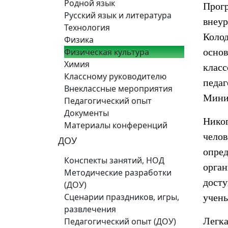
Родной язык
Прог
Русский язык и литература
внеу
Технология
Колод
Физика
Физическая культура
основ
Химия
клас
Классному руководителю
педаг
Внеклассные мероприятия
Минис
Педагогический опыт
Документы
Никог
Материалы конференций
чело
ДОУ
опре
Конспекты занятий, НОД
орга
Методические разработки
дост
(ДОУ)
Сценарии праздников, игры,
учены
развлечения
Легка
Педагогический опыт (ДОУ)