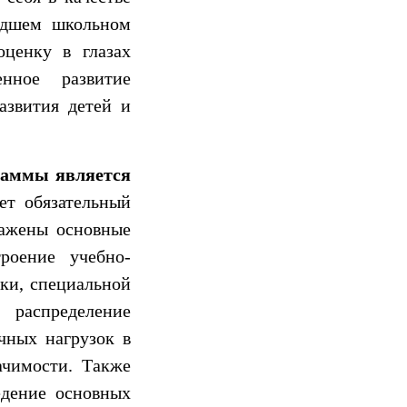
адшем школьном
оценку в глазах
енное развитие
азвития детей и
раммы является
ает обязательный
ражены основные
роение учебно-
вки, специальной
 распределение
чных нагрузок в
ачимости. Также
едение основных