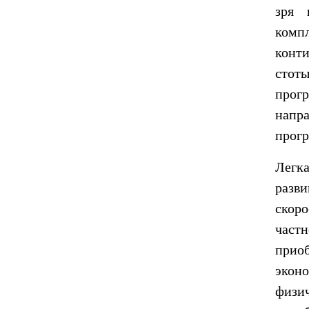
зря 
комп
конт
стот
прог
напра
прогр
Легка
разв
скоро
частн
прио
экон
физи