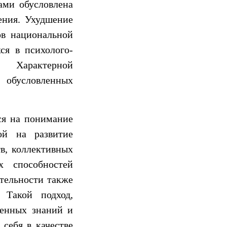
ами обусловлена
ения. Ухудшение
ов национальной
ся в психолого-
. Характерной
обусловленных
ся на понимание
ой на развитие
тв, коллективных
х способностей
тельности также
 Такой подход,
венных знаний и
 себя в качестве