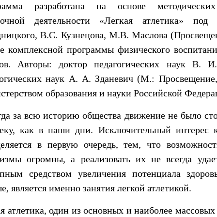
рамма разработана на основе методических
рочной деятельности «Легкая атлетика» под 
ницкого, В.С. Кузнецова, М.В. Маслова (Просвещен
е комплексной про­граммы физического воспитани
сов. Авторы: доктор педагогических наук В. И
огических наук А. А. Зданевич (М.: Просвещение
терством образования и науки Российской Федера
да за всю историю общества движение не было ст
веку, как в наши дни. Исключительный интерес 
деляется в первую очередь, тем, что возможност
низмы огромны, а реализовать их не всегда удае
упным средством увеличения потенциала здоров
е, является именно занятия легкой атлетикой.
я атлетика, один из основных и наиболее массовых 