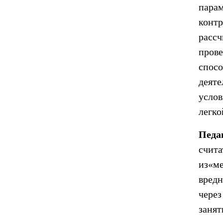
парам
конт
расс
пров
спос
деят
усло
легко
Педа
счит
из«ме
вред
чере
занят