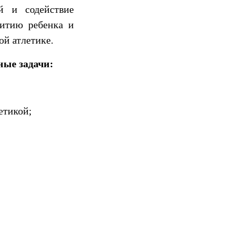
й и содействие
витию ребенка и
ой атлетике.
ные задачи:
етикой;