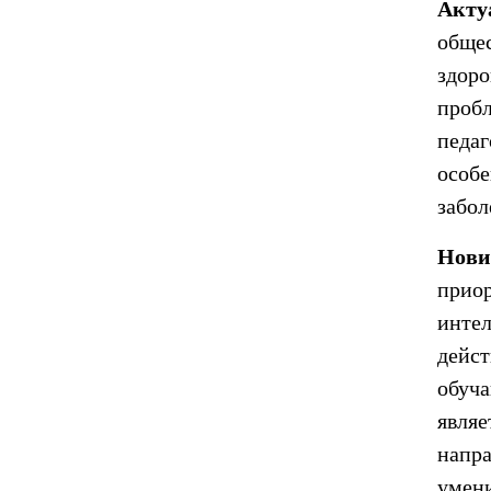
Акту
обще
здор
проб
педа
особ
забол
Нов
прио
интел
дейс
обуча
явля
напр
умени