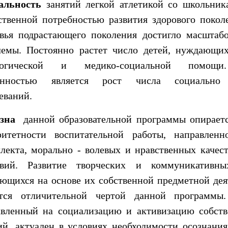
альность
занятий легкой атлетикой со школьник
ственной потребностью развития здорового покол
овья подрастающего поколения достигло масштаб
лемы. Постоянно растет число детей, нуждающих
гогической и медико-социальной помощи
енностью является рост числа социально 
еваний.
изна
данной образовательной программы опирает
ритетности воспитательной работы, направленн
лекта, морально - волевых и нравственных качес
твий. Развитие творческих и коммуникативны
ющихся на основе их собственной предметной дея
ется отличительной чертой данной программы.
авленный на социализацию и активизацию собст
й, актуален в условиях необходимости осознания