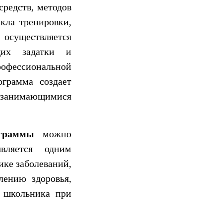
средств, методов
кла тренировки,
 осуществляется
щих задатки и
рофессиональной
ограмма создает
е занимающимися
рограммы
можно
вляется одним
ике заболеваний,
лению здоровья,
и школьника при