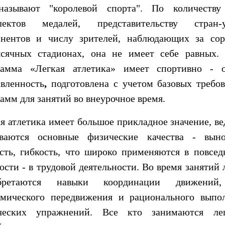
называют "королевой спорта". По количеству
лектов медалей, представительству стран-
инентов и числу зрителей, наблюдающих за сор
ысячных стадионах, она не имеет себе равных. 
рамма «Легкая атлетика» имеет спортивно - о
вленность
,
подготовлена с учетом базовых требо
амм для занятий во внеурочное время.
я атлетика имеет большое прикладное значение, в
иваются основные физические качества - вынос
сть, гибкость, что широко применяются в повсед
ости - в трудовой деятельности. Во время занятий 
бретаются навыки координации движений
омического передвижения и рационального выпо
ческих упражнений. Все кто занимаются лег