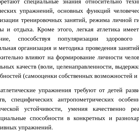
бретают специальные знания относительно техн
ческих упражнений, основных функций человечес
изации тренировочных занятий, режима личной ги
ы и отдыха. Кроме этого, легкая атлетика имеет
ение, способствуя популяризации здорового
льная организация и методика проведения заняти
ительно влияют на формирование личности челове
ьных качеств (воли, целенаправленности, выдерж
бностей (самооценки собственных возможностей и 
оатлетические упражнения требуют от детей разв
ств, специфических антропометрических особен
ической устойчивости, умения качественно реа
нциальные способности в конкретных и разноха
тивных упражнений.