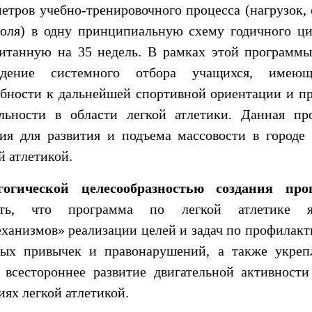
етров учебно-тренировочного процесса (нагрузок, 
роля) в одну принципиальную схему годичного ци
читанную на 35 недель. В рамках этой программы
едение системного отбора учащихся, имею
обности к дальнейшей спортивной ориентации и п
ельности в области легкой атлетики. Данная пр
вия для развития и подъема массовости в город
й атлетикой.
гогической целесообразностью создания п
ать, что программа по легкой атлетике я
ханизмов» реализации целей и задач по профилакт
ных привычек и правонарушений, а также укреп
з всестороннее развитие двигательной активност
иях легкой атлетикой.