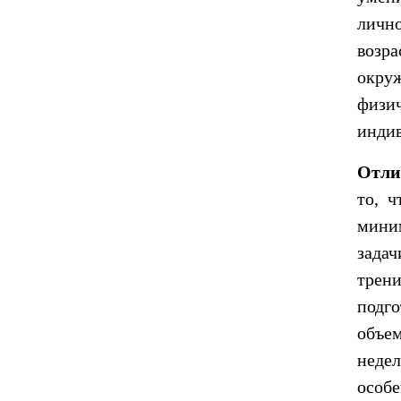
личн
возр
окру
физи
индив
Отли
то, ч
мини
зада
трени
подг
объе
неде
особ