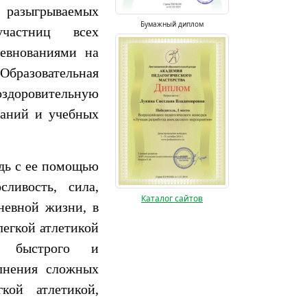
 разыгрываемых
Бумажный диплом
участниц всех
евнованиями на
Образовательная
здоровительную
ваний и учебных
едь с ее помощью
ливость, сила,
Каталог сайтов
невной жизни, в
легкой атлетикой
, быстрого и
лнения сложных
кой атлетикой,