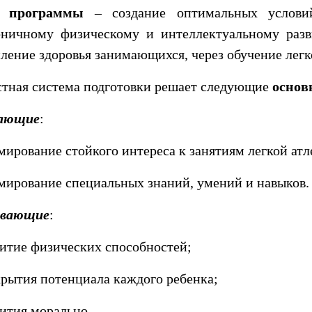
 программы
– создание оптимальных услови
оничному физическому и интеллектуальному раз
ление здоровья занимающихся, через обучение легк
тная система подготовки решает следующие
основ
ающие
:
мирование стойкого интереса к занятиям легкой атл
мирование специальных знаний, умений и навыков.
ивающие
:
витие физических способностей;
крытия потенциала каждого ребенка;
вития морально