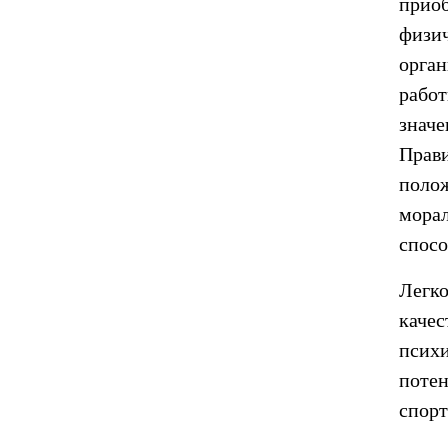
прио
физи
орган
работ
знач
Прави
полож
морал
спосо
Легк
каче
псих
поте
спор