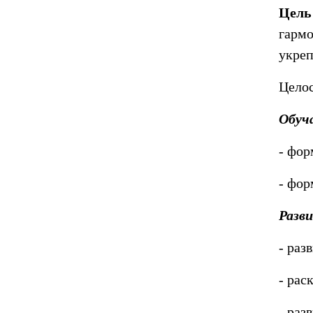
Цель
гарм
укреп
Целос
Обуч
- фор
- фор
Разв
- раз
- рас
- раз