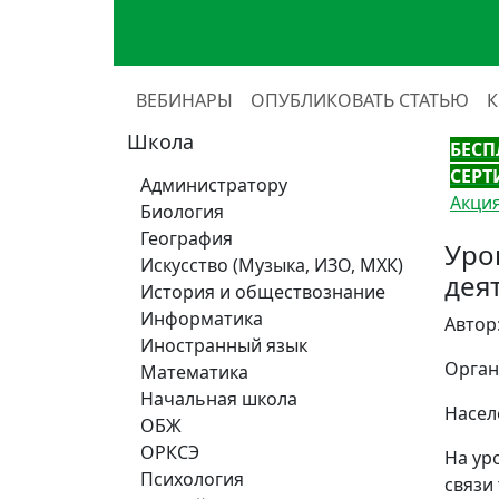
ВЕБИНАРЫ
ОПУБЛИКОВАТЬ СТАТЬЮ
Школа
БЕСП
СЕРТ
Администратору
Акция
Биология
География
Уро
Искусство (Музыка, ИЗО, МХК)
дея
История и обществознание
Информатика
Автор
Иностранный язык
Орган
Математика
Начальная школа
Насел
ОБЖ
ОРКСЭ
На ур
Психология
связи