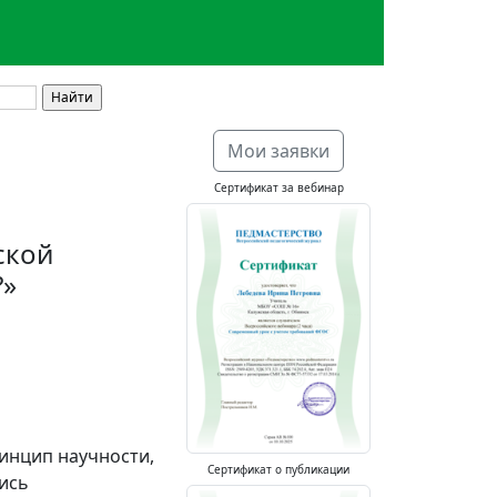
Мои заявки
Сертификат за вебинар
ской
?»
инцип научности,
Сертификат о публикации
лись