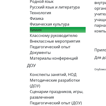
Родной язык
внутр
Русский язык и литература
орган
Технология
учите
Физика
учащи
Физическая культура
парна
Химия
компь
Классному руководителю
Внеклассные мероприятия
Педагогический опыт
Прило
Документы
Для д
Материалы конференций
ДОУ
Опублико
Конспекты занятий, НОД
Методические разработки
(ДОУ)
Сценарии праздников, игры,
развлечения
Педагогический опыт (ДОУ)