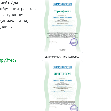
ией). Для
бучения, рассказ
 выступления
дивидуальная,
дались
Диплом участника конкурса
ируйтесь