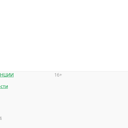
ЕНЦИИ
16+
сти
4