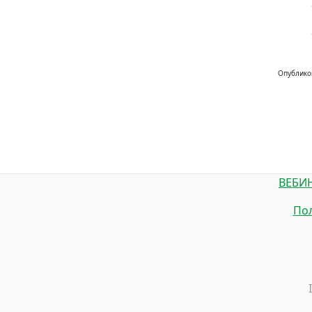
• Уве
• Не 
Опублико
ВЕБИ
Пол