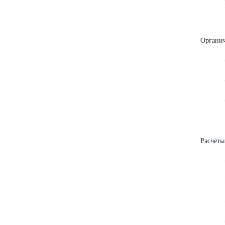
• Прав
Органич
• Алк
• Сп
• Реа
Расчёты
• Отн
• Мас
• Кол
• Рас