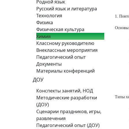
Родной язык
Русский язык и литература
Технология
1. Повт
Физика
Основы
Физическая культура
Химия
• Зна
Классному руководителю
Внеклассные мероприятия
• Вал
Педагогический опыт
• Пери
Документы
Материалы конференций
• Сте
ДОУ
Конспекты занятий, НОД
Методические разработки
Типы х
(ДОУ)
• Реа
Сценарии праздников, игры,
развлечения
• Пр
Педагогический опыт (ДОУ)