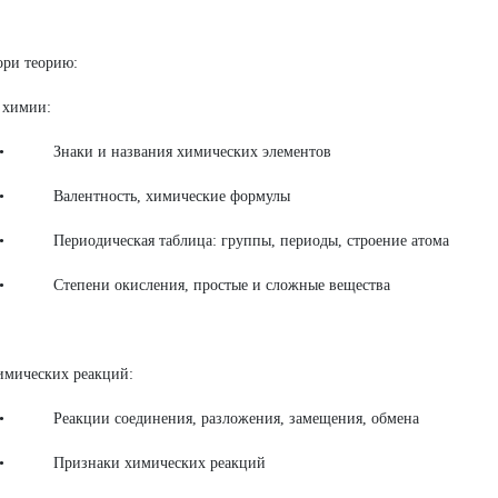
ори теорию:
 химии:
ки и названия химических элементов
ентность, химические формулы
одическая таблица: группы, периоды, строение атома
пени окисления, простые и сложные вещества
имических реакций:
кции соединения, разложения, замещения, обмена
изнаки химических реакций