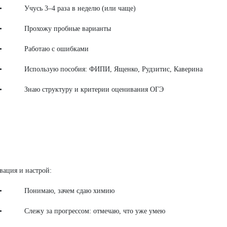
сь 3–4 раза в неделю (или чаще)
охожу пробные варианты
ботаю с ошибками
ользую пособия: ФИПИ, Ященко, Рудзитис, Каверина
ю структуру и критерии оценивания ОГЭ
вация и настрой:
нимаю, зачем сдаю химию
жу за прогрессом: отмечаю, что уже умею