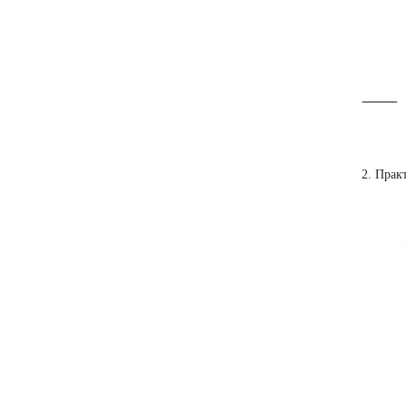
• Зак
⸻
2. Прак
• Реш
• Отр
• Пра
• Учу
• Умею