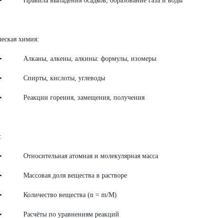
ила выпадения осадков, образование газа и воды
еская химия:
аны, алкены, алкины: формулы, изомеры
ирты, кислоты, углеводы
кции горения, замещения, получения
:
осительная атомная и молекулярная масса
совая доля вещества в растворе
ичество вещества (n = m/M)
чёты по уравнениям реакций