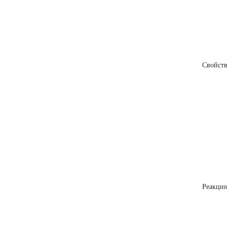
• Клас
• Эле
Свойств
• Физ
• Хим
• Амф
• Ги
Реакции
• Сос