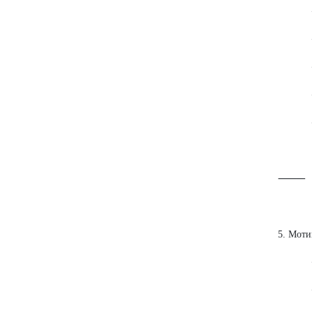
• Учу
• Пр
• Ра
• Исп
• Зна
⸻
5. Моти
• По
• Сле