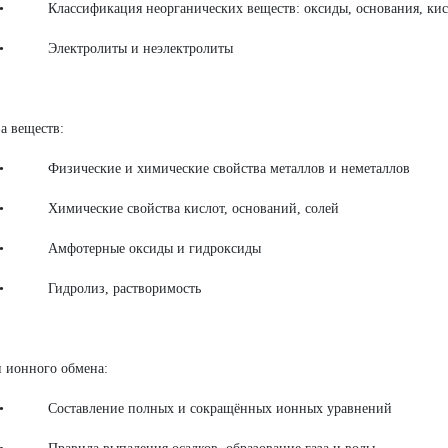
сификация неорганических веществ: оксиды, основания, кисл
ктролиты и неэлектролиты
а веществ:
ические и химические свойства металлов и неметаллов
ические свойства кислот, оснований, солей
отерные оксиды и гидроксиды
дролиз, растворимость
 ионного обмена:
тавление полных и сокращённых ионных уравнений