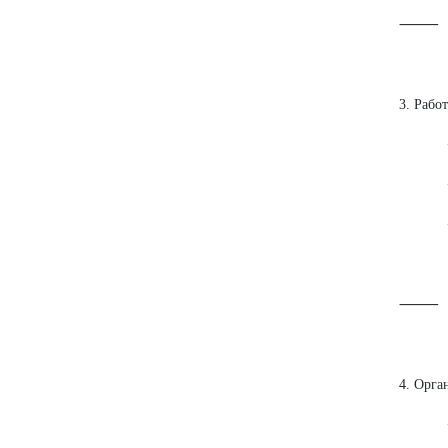
⸻
3. Рабо
• Пов
• Уме
• Знаю
⸻
4. Орга
• Сос