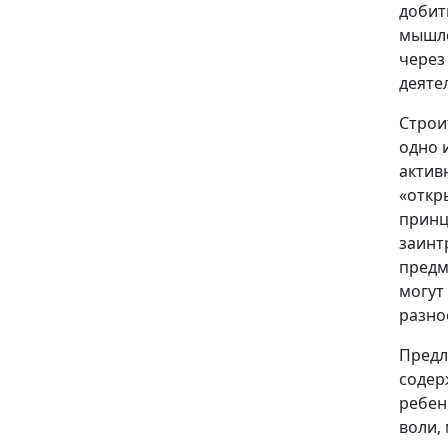
добит
мышле
через
деяте
Строи
одно 
актив
«откр
принц
заинт
предм
могут
разно
Предл
содер
ребен
воли,