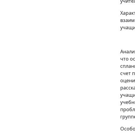
учите
Харак
взаи
учащи
Анали
что о
сплан
счет 
оцени
расск
учащи
учебн
пробл
групп
Особо