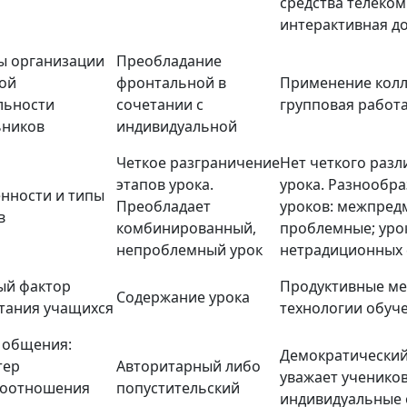
средства телеко
интерактивная дос
 организации
Преобладание
ой
фронтальной в
Применение колл
льности
сочетании с
групповая работа
ников
индивидуальной
Четкое разграничение
Нет четкого разл
этапов урока.
урока. Разнообр
нности и типы
Преобладает
уроков: межпред
в
комбинированный,
проблемные; уро
непроблемный урок
нетрадиционных
ый фактор
Продуктивные ме
Содержание урока
тания учащихся
технологии обуч
 общения:
Демократический
тер
Авторитарный либо
уважает учеников
моотношения
попустительский
индивидуальные 