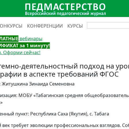
КОНКУРСЫ
КОНФЕРЕНЦИИ
КУРСЫ
ЛАТНЫЕ
вебинары
ИФИКАТ за 1 минуту!
. Оформи сейчас!
темно-деятельностный подход на уро
графии в аспекте требований ФГОС
: Житушкина Зинаида Семеновна
изация: МОБУ «Табагинская средняя общеобразовательн
к»
нный пункт: Республика Саха (Якутия), с. Табага
 век требует эволюции профессиональных взглядов. С