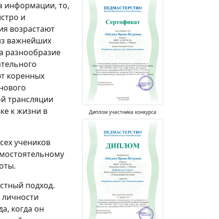
а информации, то,
ыстро и
ия возрастают
из важнейших
на разнообразие
ательного
ют коренных
 нового
ой трансляции
ке к жизни в
Диплом участника конкурса
всех учеников
амостоятельному
оты.
остный подход.
 личности
а, когда он