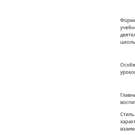
Формы
учебн
деяте
школь
Особе
уроко
Главн
воспи
Стиль
харак
взаи