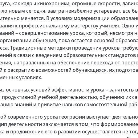
друга, как кадры кинохроники, огромные скорости, лавин
ыло новым сегодня, завтра неизбежно устаревает, все б
ительно меняется. В условиях модернизации образован
вания к профессиональному мастерству учителя. Одно 
ваний – совершенствование урока, который, несмотря 
организации обучения, пока остается основой образов
сса. Традиционные методики проведения уроков требу
ений в связи с введением образовательных стандартов
ения, направленных на обеспечение перехода от прост
й к раскрытию возможностей обучающихся, их подготов
менных условиях.
из основных условий эффективности урока – занятость 
а продуктивной учебной деятельностью, обучению их с
анию знаний и привитие навыков самостоятельной раб
ой современного урока географии выступает деятельн
ип деятельности заключается в том, что формирование
ка и продвижение его в развитии осуществляется не тогд