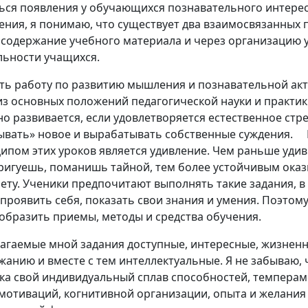
ься появления у обучающихся познавательного интерес
ния, я понимаю, что существует два взаимосвязанных п
 содержание учебного материала и через организацию 
льности учащихся.
ть работу по развитию мышления и познавательной ак
из основных положений педагогической науки и практик
но развивается, если удовлетворяется естественное стр
ывать» новое и вырабатывать собственные суждения.
ипом этих уроков является удивление. Чем раньше уди
ригуешь, поманишь тайной, тем более устойчивым оказ
ету. Ученики предпочитают выполнять такие задания, в
 проявить себя, показать свои знания и умения. Поэтом
образить приемы, методы и средства обучения.
агаемые мной задания доступные, интересные, жизнен
жанию и вместе с тем интеллектуальные. Я не забываю, 
ка свой индивидуальный сплав способностей, темпераме
 мотиваций, когнитивной организации, опыта и желания