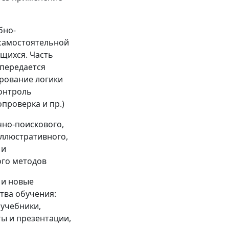
бно-
самостоятельной
щихся. Часть
 передается
рование логики
контроль
опроверка и пр.)
чно-поискового,
ллюстративного,
 и
ого методов
 и новые
тва обучения:
учебники,
ы и презентации,