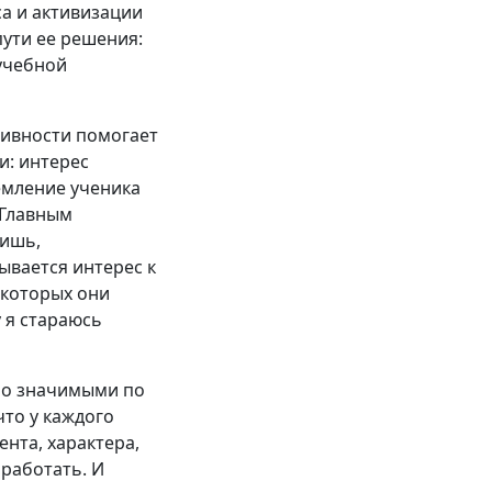
а и активизации
ути ее решения:
учебной
тивности помогает
и: интерес
емление ученика
 Главным
вишь,
ывается интерес к
 которых они
у я стараюсь
но значимыми по
что у каждого
нта, характера,
 работать. И