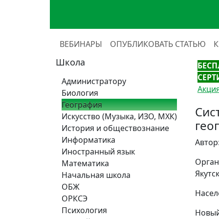
ВЕБИНАРЫ
ОПУБЛИКОВАТЬ СТАТЬЮ
Школа
БЕСП
СЕРТ
Администратору
Акция
Биология
География
Сис
Искусство (Музыка, ИЗО, МХК)
гео
История и обществознание
Информатика
Автор
Иностранный язык
Орган
Математика
Якутс
Начальная школа
ОБЖ
Населе
ОРКСЭ
Психология
Новый