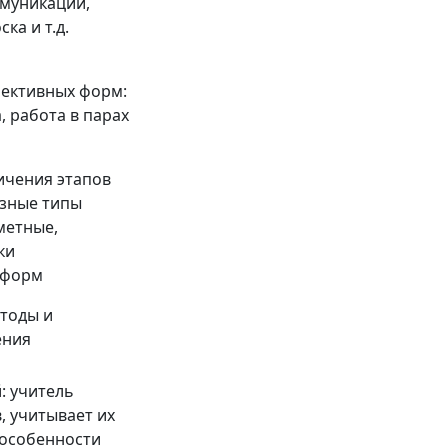
ммуникации,
ка и т.д.
ективных форм:
, работа в парах
ичения этапов
азные типы
метные,
ки
 форм
тоды и
ения
: учитель
, учитывает их
особенности