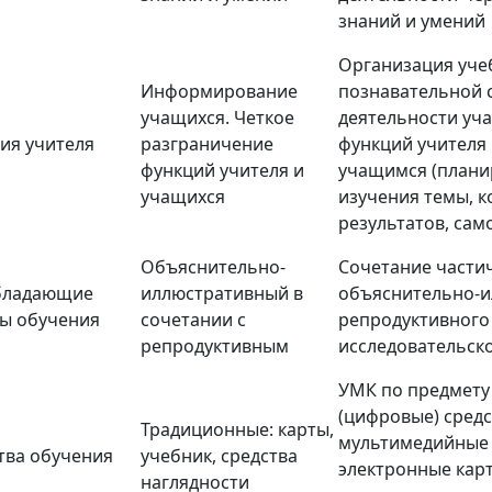
знаний и умений
Организация уче
Информирование
познавательной 
учащихся. Четкое
деятельности уча
ия учителя
разграничение
функций учителя
функций учителя и
учащимся (плани
учащихся
изучения темы, 
результатов, сам
Объяснительно-
Сочетание части
бладающие
иллюстративный в
объяснительно-и
ы обучения
сочетании с
репродуктивного
репродуктивным
исследовательск
УМК по предмету
(цифровые) средс
Традиционные: карты,
мультимедийные 
тва обучения
учебник, средства
электронные карт
наглядности