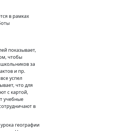
ся в рамках
боты
ей показывает,
ом, чтобы
 школьников за
ктов и пр.
«все успел
ывает, что для
ют с картой,
ют учебные
сотрудничают в
 урока географии