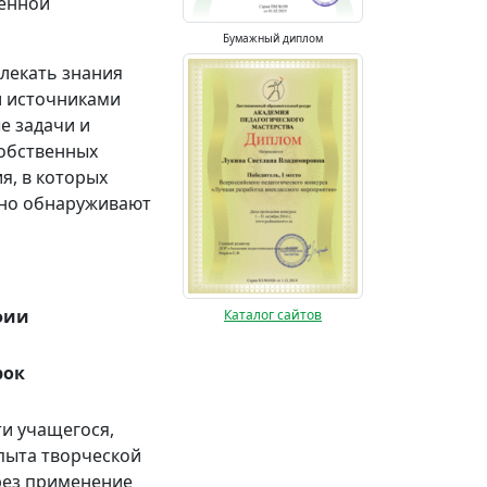
венной
Бумажный диплом
лекать знания
и источниками
е задачи и
обственных
я, в которых
ьно обнаруживают
фии
Каталог сайтов
рок
и учащегося,
ыта творческой
рез применение