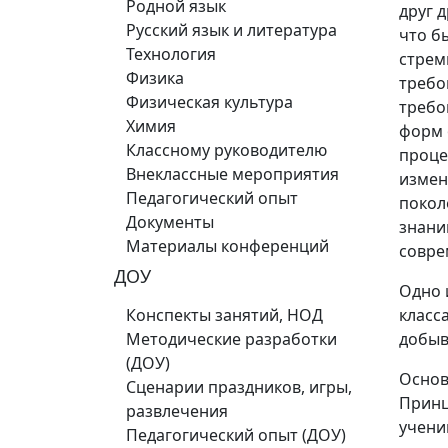
Родной язык
друг 
Русский язык и литература
что б
Технология
стрем
Физика
требо
Физическая культура
требо
Химия
форм 
Классному руководителю
проце
Внеклассные мероприятия
измен
Педагогический опыт
покол
Документы
знани
Материалы конференций
совре
ДОУ
Одно 
Конспекты занятий, НОД
класс
Методические разработки
добыв
(ДОУ)
Основ
Сценарии праздников, игры,
Принц
развлечения
учени
Педагогический опыт (ДОУ)