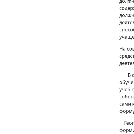
должн
содер
должн
деяте
спосо
учаще
На со
средс
деяте
В свя
обуче
учебн
собст
сами 
форму
Геогр
форми