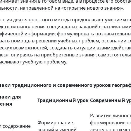
инимает знания в готовом виде, а в процессе его собст
льности, направ­ленной на «открытие нового знания».
логия деятельностного метода предполагает умение изв
дством выполнения специальных заданий с различным
афической информации, формулировать познавательны
вать помощь в решении учебных проблем, осознании с
еских возможностей, создавать ситуации взаимодействи
еся, опираясь на приобретенные знания, самостоятел
ысливают учебную проблему
.
аки традиционного и современного уроков геогра
наки для
Традиционный урок
Современный у
нения
Развитие личност
Формирование
формирование оп
и содержание
знаний и умений
деятельности че