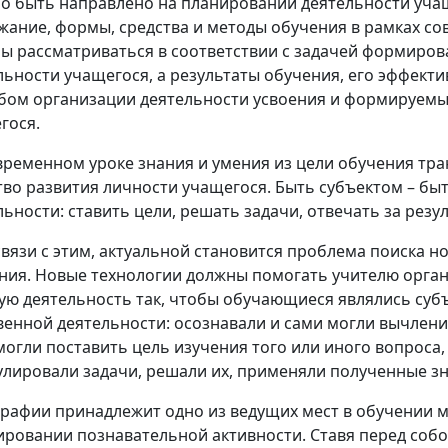
о быть направлено на планировании деятельности учащ
жание, формы, средства и методы обучения в рамках со
ы рассматриваться в соответствии с задачей формиров
льности учащегося, а результаты обучения, его эффекти
бом организации деятельности усвоения и формируе
гося.
временном уроке знания и умения из цели обучения тр
тво развития личности учащегося. Быть субъектом – бы
льности: ставить цели, решать задачи, отвечать за резу
зи с этим, актуальной становится проблема поиска н
ния. Новые технологии должны помогать учителю орга
ую деятельность так, чтобы обучающиеся являлись суб
венной деятельности: осознавали и сами могли вычлени
могли поставить цель изучения того или иного вопроса,
лировали задачи, решали их, применяли полученные зн
афии принадлежит одно из ведущих мест в обучении 
ровании познавательной активности. Ставя перед собо