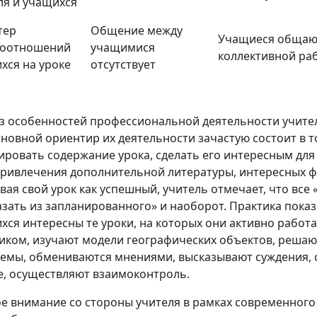
ля и учащихся
тер
Общение между
Учащиеся общают
моотношений
учащимися
коллективной ра
хся на уроке
отсутствует
з особенностей профессиональной деятельности учител
сновной ориентир их деятельности зачастую состоит в т
ировать содержание урока, сделать его интересным для
привлечения дополнительной литературы, интересных фа
вая свой урок как успешный, учитель отмечает, что все 
азать из запланированного» и наоборот. Практика показ
хся интересны те уроки, на которых они активно работа
иком, изучают модели географических объектов, реша
емы, обмениваются мнениями, высказывают суждения, 
е, осуществляют взаимоконтроль.
е внимание со стороны учителя в рамках современного