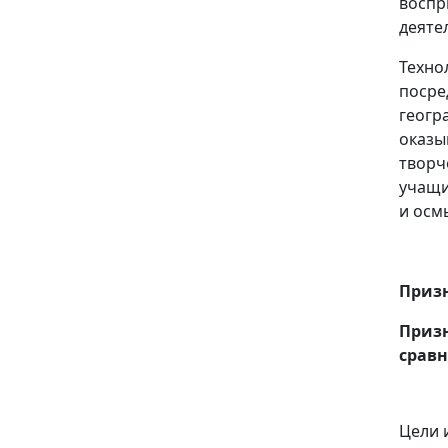
воспр
деяте
Техно
посре
геогр
оказы
творч
учащи
и осм
Призн
Приз
срав
Цели 