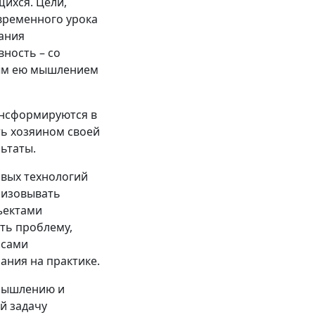
ихся. Цели,
временного урока
ания
вность – со
мым ею мышлением
ансформируются в
ть хозяином своей
льтаты.
овых технологий
низовывать
ъектами
ть проблему,
 сами
ания на практике.
мышлению и
й задачу