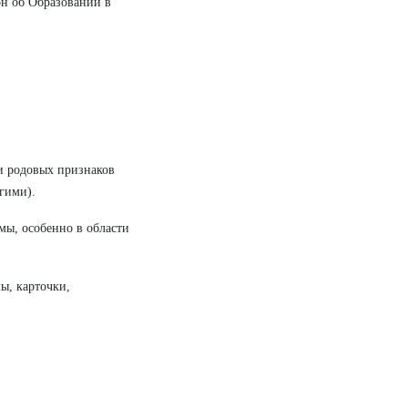
н об Образовании в
 и родовых признаков
гими).
мы, особенно в области
ы, карточки,