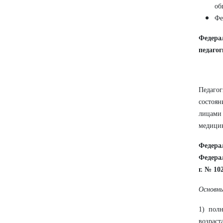
об
Фе
Федера
педаго
Педагог
состоя
лицами
медици
Федера
Федера
г. № 10
Основны
1) полн
возраст