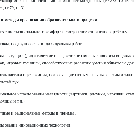
учающимися с ограниченными возможностями здоровья (№ 273-ФЗ «Зако
», ст.79, п. 3)
и методы организации образовательного процесса
печение эмоционального комфорта, толерантное отношение к ребенку.
повая, подгрупповая и индивидуальная работа.
вые ситуации (дидактические игры, которые связаны с поиском видовых
ов, игровые тренинги, способствующие развитию умения общаться с дру
огимнастика и релаксация, позволяющие снять мышечные спазмы и зажи
кистей рук.
имальное использование наглядности (картинки, рисунки, игрушки, схем
блицы и т.д.).
упные и рациональные методы и приемы .
льзование инновационных технологий.