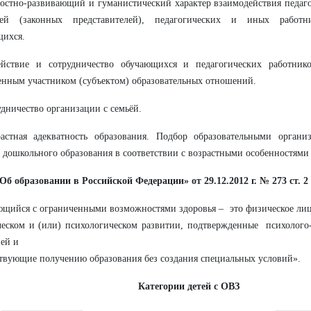
остно-развивающий и гуманистический характер взаимодействия педаг
лей (законных представителей), педагогических и иных работ
щихся.
ействие и сотрудничество обучающихся и педагогических работнико
нным участником (субъектом) образовательных отношений.
удничество организации с семьёй.
растная адекватность образования. Подбор образовательными орган
 дошкольного образования в соответствии с возрастными особенностями
Об образовании в Российской Федерации» от 29.12.2012 г. № 273 ст. 2 
щийся с ограниченными возможностями здоровья – это физическое лиц
еском и (или) психологическом развитии, подтвержденные психолого-
ей и
твующие получению образования без создания специальных условий».
Категории детей с ОВЗ