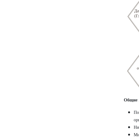
Общие п
По
ор
Ни
Ми