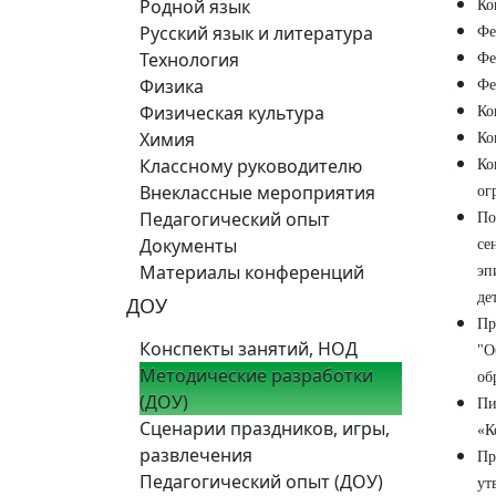
Родной язык
Ко
Русский язык и литература
Фе
Технология
Фе
Физика
Фе
Физическая культура
Ко
Химия
Ко
Классному руководителю
Ко
Внеклассные мероприятия
ог
Педагогический опыт
По
Документы
се
Материалы конференций
эп
де
ДОУ
Пр
Конспекты занятий, НОД
"О
Методические разработки
об
(ДОУ)
Пи
Сценарии праздников, игры,
«К
развлечения
Пр
Педагогический опыт (ДОУ)
ут