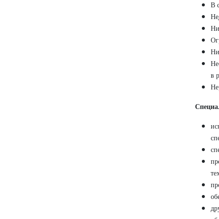
В 
Не
Ни
Ог
Ни
Не
в 
Не
Специа
ис
сп
сп
пр
те
пр
об
др