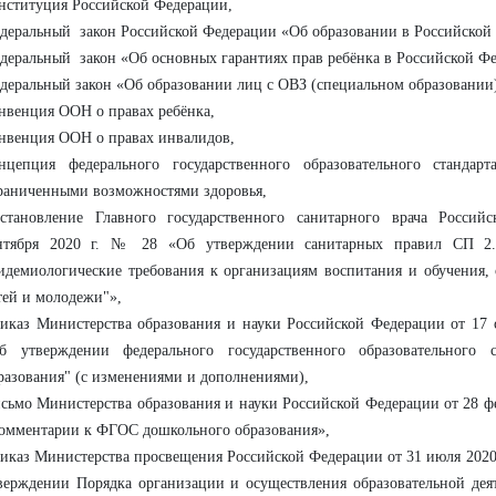
нституция Российской Федерации,
деральный закон Российской Федерации «Об образовании в Российско
деральный закон «Об основных гарантиях прав ребёнка в Российской Ф
деральный закон «Об образовании лиц с ОВЗ (специальном образовании
нвенция ООН о правах ребёнка,
нвенция ООН о правах инвалидов,
нцепция федерального государственного образовательного стандар
раниченными возможностями здоровья,
становление Главного государственного санитарного врача Россий
нтября 2020 г. № 28 «Об утверждении санитарных правил СП 2.4
идемиологические требования к организациям воспитания и обучения,
тей и молодежи"»,
иказ Министерства образования и науки Российской Федерации от 17 
б утверждении федерального государственного образовательного с
разования" (с изменениями и дополнениями),
сьмо Министерства образования и науки Российской Федерации от 28 фе
омментарии к ФГОС дошкольного образования»,
иказ Министерства просвещения Российской Федерации от 31 июля 2020 
верждении Порядка организации и осуществления образовательной дея