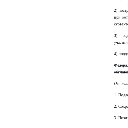
2) пост
при кот
субъект
3) со
участни
4) подд
Федера
обучающ
Основны
1. Подд
2. Сохр
3. Пози