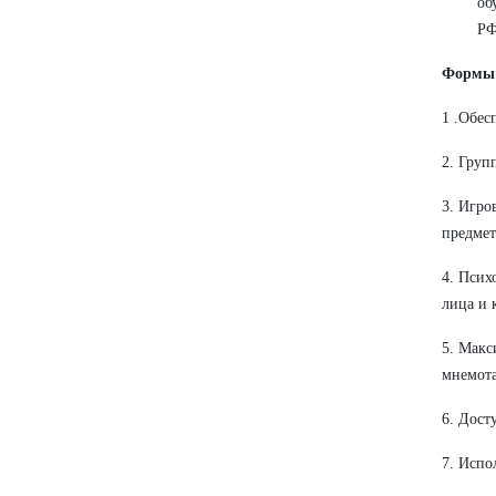
об
РФ
Формы 
1 .Обес
2. Груп
3. Игро
предмет
4. Псих
лица и 
5. Макс
мнемота
6. Дост
7. Испо