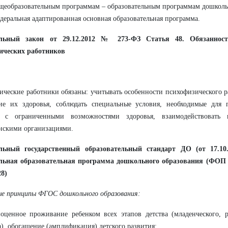
щеобразовательным программам – образовательным программам дошколь
деральная адаптированная основная образовательная программа.
льный закон от 29.12.2012 № 273-ФЗ Статья 48. Обязанност
гических работников
ические работники обязаны: учитывать особенности психофизического 
ние их здоровья, соблюдать специальные условия, необходимые для 
 с ограниченными возможностями здоровья, взаимодействовать 
нскими организациями.
льный государственный образовательный стандарт ДО (от 17.10
льная образовательная программа дошкольного образования (ФОП 
28)
е принципы ФГОС дошкольного образования:
оценное проживание ребенком всех этапов детства (младенческого, 
а), обогащение (амплификация) детского развития;