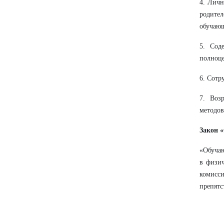
4. Личн
родите
обучаю
5. Сод
полноце
6. Сотр
7. Воз
методов
Закон «
«Обучаю
в физич
комисси
препятс