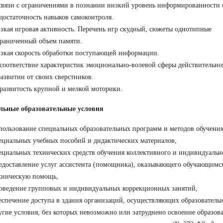
связи с ограничениями в познании низкий уровень информированности
достаточность навыков самоконтроля.
зкая игровая активность. Перечень игр скудный, сюжеты однотипные
раниченный объем памяти.
зкая скорость обработки поступающей информации.
соответствие характеристик эмоционально-волевой сферы действительном
развитии от своих сверстников.
развитость крупной и мелкой моторики.
льные образовательные условия
пользование специальных образовательных программ и методов обучения
ециальных учебных пособий и дидактических материалов,
ециальных технических средств обучения коллективного и индивидуальн
едоставление услуг ассистента (помощника), оказывающего обучающимс
хническую помощь,
оведение групповых и индивидуальных коррекционных занятий,
еспечение доступа в здания организаций, осуществляющих образовательн
угие условия, без которых невозможно или затруднено освоение образо