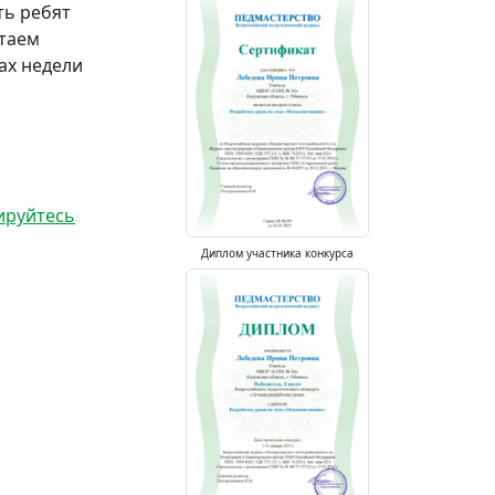
ть ребят
итаем
ах недели
ируйтесь
Диплом участника конкурса