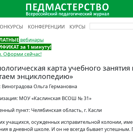
КОНКУРСЫ
КОНФЕРЕНЦИИ
КУРСЫ
ЛАТНЫЕ
вебинары
ИФИКАТ за 1 минуту!
. Оформи сейчас!
нологическая карта учебного занятия 
таем энциклопедию»
: Виноградова Ольга Германовна
изация: МОУ «Каслинская ВСОШ № 31»
енный пункт: Челябинская область, г. Касли
их учащихся, осужденных исправительной колонии, име
ния в дневной школе. И он не всегда бывает успешным.