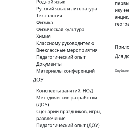
Родной язык
первы
Русский язык и литература
изуче
Технология
энцик
Физика
геогр
Физическая культура
Химия
Классному руководителю
Прило
Внеклассные мероприятия
Для д
Педагогический опыт
Документы
Материалы конференций
Опублико
ДОУ
Конспекты занятий, НОД
Методические разработки
(ДОУ)
Сценарии праздников, игры,
развлечения
Педагогический опыт (ДОУ)