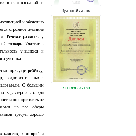
ости является одной из
Бумажный диплом
 мотивацией к обучению
ется огромное желание
ми. Речевое развитие у
ный словарь. Участие в
ятельность учащихся и
го ученика.
ески присуще ребёнку;
р, – одно из главных и
ледователи. С большим
Каталог сайтов
но характерно это для
постоянно проявляемое
аняются на все сферы
ьников требует хорошо
х классов, в которой я