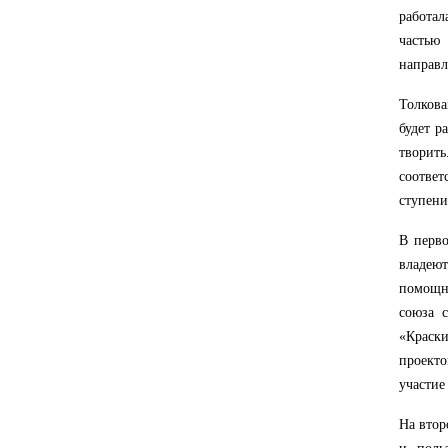
работа
частью
направл
Толков
будет р
творит
соответ
ступени
В перво
владею
помощни
союза 
«Краски
проекто
участие
На втор