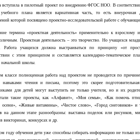
ла вступила в пилотный проект по внедрению ФГОС НОО. В соответст
 учебного плана является вариативная часть, то есть внеурочная 
ений которой посвящено проектно-исследовательской работе с обучающ
ание термина «проектная деятельность» применительно к взрослому
азличным. Проектная деятельность – это творчество. Но учащихся млад
ь. Работа учащихся должна выстраиваться по принципу «от про
ствии с этим принципом и составляется календарно-тематическое пл
 начальной школы.
м классе полноценная работа над проектом не проводится по причине
т навыками чтения и письма, поэтому это скорее подготовительная
ками для детей могут выступить не только учителя, но и их родител
стали такие проекты, как «Алфавит», «Моя семья», «Как помочь пти
 осени», «Живые витамины», «Чистое слово», «Город снеговиков» и 
в на данном этапе разнообразны: выставка поделок или рисунков, ми
 в викторинах, конкурсах и др.
ом году обучения дети уже способны собирать информацию не только из