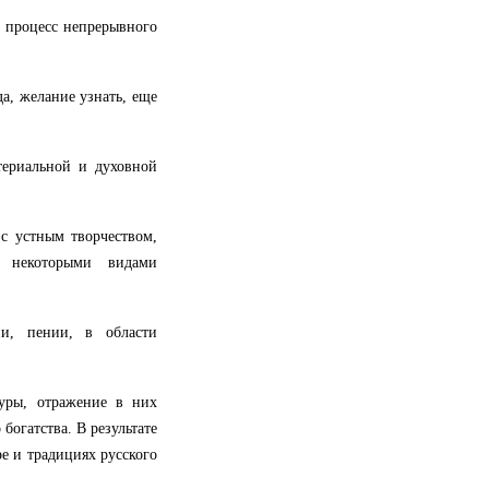
, процесс непрерывного
да, желание узнать, еще
териальной и духовной
с устным творчеством,
с некоторыми видами
и, пении, в области
туры, отражение в них
богатства. В результате
ре и традициях русского