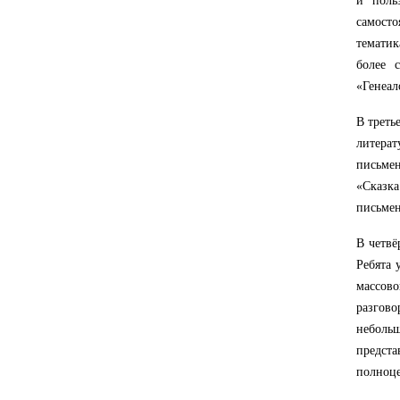
и поль
самост
тематик
более 
«Генеал
В треть
литера
письме
«Сказк
письмен
В четвё
Ребята 
массово
разгов
неболь
предст
полноце