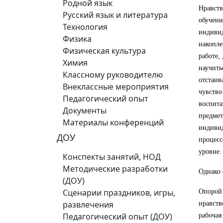
Родной язык
Нравств
Русский язык и литература
обучен
Технология
индивид
Физика
накопл
Физическая культура
работе,
Химия
научить
Классному руководителю
отстаив
Внеклассные мероприятия
чувств
Педагогический опыт
воспита
Документы
предме
Материалы конференций
индиви
ДОУ
процесс
уровне.
Конспекты занятий, НОД
Методические разработки
Однако 
(ДОУ)
Сценарии праздников, игры,
Опорой
развлечения
нравств
Педагогический опыт (ДОУ)
рабочая