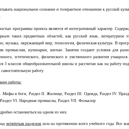
итывать национальное сознание и толерантное отношение к русской куль
.
ностью
программы проекта является её интегративный характер. Содержа
риале таких предметных областей, как русский язык, литературное ч
во, музыка, окружающий мир, технология, физическая культура. В прог
м промыслам, кулинарии, шитью. Занятия создают условия для разно
енного, эстетического, физического и умственного развития учащихся
я 3 классов общеобразовательной школы и рассчитан как на работу под
а самостоятельную работу.
ние работы:
I. Мифы и боги, Раздел II. Жилище, Раздел III. Одежда, Раздел IV. Праз
 Раздел VI. Народные промыслы, Раздел VII. Фольклор
дробно остановиться на одном из них.
над
четвёртым разделом
шла на протяжении всего учебного года.
Все жа