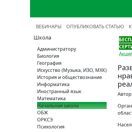
ВЕБИНАРЫ
ОПУБЛИКОВАТЬ СТАТЬЮ
Школа
БЕСП
СЕРТ
Администратору
Акция
Биология
География
Раз
Искусство (Музыка, ИЗО, МХК)
нра
История и обществознание
реа
Информатика
Иностранный язык
Автор
Математика
Начальная школа
Орган
ОБЖ
облас
ОРКСЭ
Насел
Психология