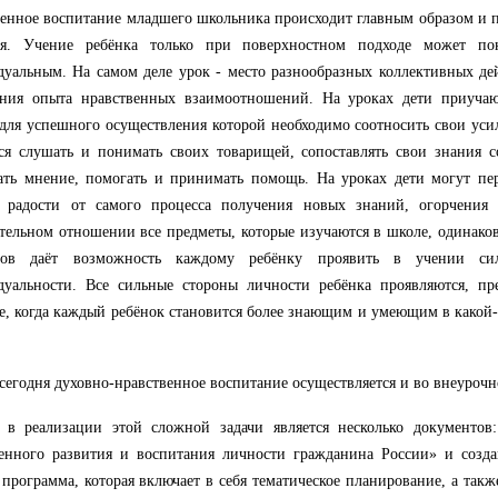
енное воспитание младшего школьника происходит главным образом и п
ия. Учение ребёнка только при поверхностном подходе может пок
уальным. На самом деле урок - место разнообразных коллективных де
ения опыта нравственных взаимоотношений. На уроках дети приучаю
 для успешного осуществления которой необходимо соотносить свои уси
ся слушать и понимать своих товарищей, сопоставлять свои знания с
ать мнение, помогать и принимать помощь. На уроках дети могут пер
о радости от самого процесса получения новых знаний, огорчения 
тельном отношении все предметы, которые изучаются в школе, одинако
тов даёт возможность каждому ребёнку проявить в учении си
дуальности. Все сильные стороны личности ребёнка проявляются, пр
е, когда каждый ребёнок становится более знающим и умеющим в какой-т
сегодня духовно-нравственное воспитание осуществляется и во внеурочн
 в реализации этой сложной задачи является несколько документов
енного развития и воспитания личности гражданина России» и созда
 программа, которая включает в себя тематическое планирование, а так