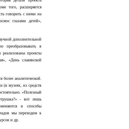
оторые детали проекта
оме того, расширяется
сть говорить с ними на
осмос глазами детей»,
 научной дополнительной
ию преобразовывать в
 реализованы проекты
я», «День славянской
я более аналитической.
и (в музеях, из средств
остоятельно. «Полезный
етрушка?» - вот лишь
зменяются и способы
кладов мы переходим к
рсов и др.