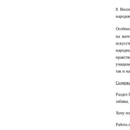
8. Восп
народов
Особен
на мате
искусст
народны
нравств
учащимс
так и н
Содержа
Раздел 
забавы,
Хочу по
Работа 