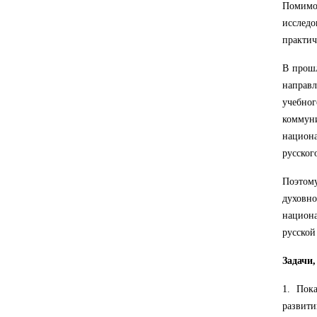
Помимо
исслед
практич
В прошл
направ
учебно
коммун
национа
русског
Поэто
духовно
национ
русской
Задачи
1. Пок
развити