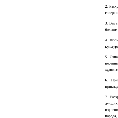
2. Раск
соверше
3. Вызв
больше 
4. Форм
культур
5. Озна
песенн
художес
6. При
приклад
7. Рас
лучших 
изучени
народа,