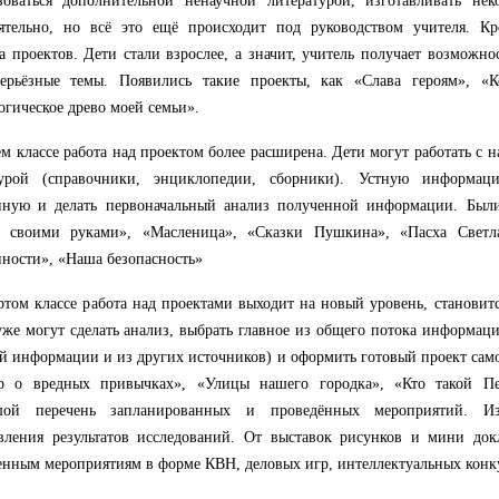
зоваться дополнительной ненаучной литературой, изготавливать нек
оятельно, но всё это ещё происходит под руководством учителя. Кр
а проектов. Дети стали взрослее, а значит, учитель получает возможно
серьёзные темы. Появились такие проекты, как «Слава героям», «К
огическое древо моей семьи».
ем классе работа над проектом более расширена. Дети могут работать с
турой (справочники, энциклопедии, сборники). Устную информац
нную и делать первоначальный анализ полученной информации. Были
а своими руками», «Масленица», «Сказки Пушкина», «Пасха Светла
ности», «Наша безопасность»
ртом классе работа над проектами выходит на новый уровень, становитс
уже могут сделать анализ, выбрать главное из общего потока информаци
й информации и из других источников) и оформить готовый проект сам
ор о вредных привычках», «Улицы нашего городка», «Кто такой П
шой перечень запланированных и проведённых мероприятий. И
авления результатов исследований. От выставок рисунков и мини до
нным мероприятиям в форме КВН, деловых игр, интеллектуальных конку