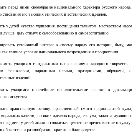
рыть перед ними своеобразие национального характера русского народа
нствования его высоких этических и эстетических идеалов.
ать у детей чувство удивления, восхищения талантом, мастерством наро
и лучше, дать стимул к самообразованию и самовоспитанию.
ировать устойчивый интерес к своему народу его истории, быту, ма
е как главное условие национального возрождения и процветания.
комить учащихся с отдельными направлениями народного творчества: 
ым фольклором, народными играми, праздниками, обрядами, 
твенных изделий.
вить учащимся простейшие исполнительские навыки в декламаци
ного искусства.
крыть нравственную основу, нравственный смысл национальной куль
моральных качеств, высоких идеалов народа, его ума, таланта, духовного 
я предмета у детей должно сложиться целостное представление о культу
 их богатстве и разнообразии, красоте и благородстве.