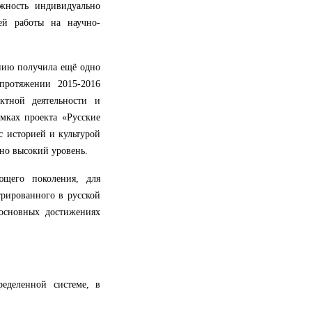
жность индивидуально
оей работы на научно-
нию получила ещё одно
протяжении 2015-2016
ктной деятельности и
мках проекта «Русские
 историей и культурой
чно высокий уровень.
ющего поколения, для
трированного в русской
основных достижениях
еделенной системе, в