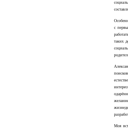
социаль
составл
Особенн
с первы
работат
таких д
социал
родител
Алексан
поисков
естест
интере
одарённ
желани
жизнеде
разрабо
Моя вст