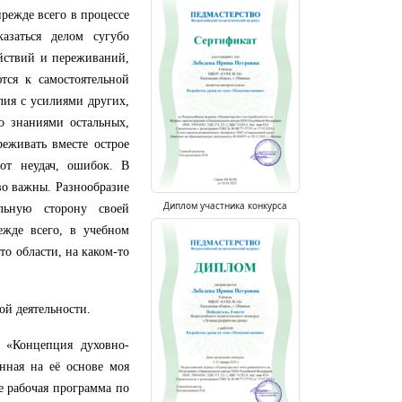
режде всего в процессе
азаться делом сугубо
йствий и переживаний,
тся к самостоятельной
лия с усилиями других,
о знаниями остальных,
еживать вместе острое
от неудач, ошибок. В
во важны. Разнообразие
Диплом участника конкурса
льную сторону своей
ежде всего, в учебном
о области, на каком-то
ой деятельности.
: «Концепция духовно-
нная на её основе моя
же рабочая программа по