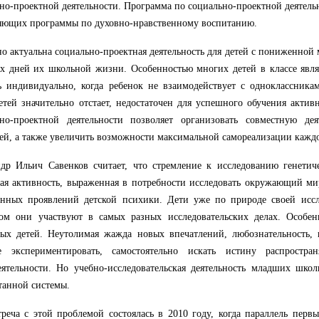
но-проектной деятельности. Программа по социально-проектной деятельн
яющих программы по духовно-нравственному воспитанию.
о актуальна социально-проектная деятельность для детей с пониженной
х дней их школьной жизни. Особенностью многих детей в классе явля
ь индивидуально, когда ребенок не взаимодействует с одноклассника
етей значительно отстает, недостаточен для успешного обучения актив
ьно-проектной деятельности позволяет организовать совместную де
ей, а также увеличить возможности максимальной самореализации каждо
др Ильич Савенков считает, что стремление к исследованию генетич
ая активность, выраженная в потребности исследовать окружающий ми
венных проявлений детской психики. Дети уже по природе своей исс
сом они участвуют в самых разных исследовательских делах. Особен
ых детей. Неутолимая жажда новых впечатлений, любознательность, 
е экспериментировать, самостоятельно искать истину распростр
ятельности. Но учебно-исследовательская деятельность младших школ
танной системы.
реча с этой проблемой состоялась в 2010 году, когда параллель первы