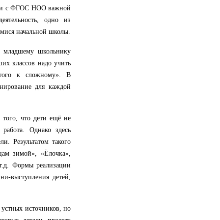
вии с ФГОС НОО важной
деятельность, одно из
имися начальной школы.
 и младшему школьнику
ших классов надо учить
стого к сложному». В
анирование для каждой
 того, что дети ещё не
 работа. Однако здесь
и. Результатом такого
цам зимой», «Ёлочка»,
т.д. Формы реализации
ни-выступления детей,
 устных источников, но