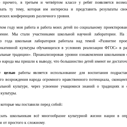
 прочего, в третьем и четвёртом классе у ребят появляется возмо
овать ту тему, которая им интересна и представить результаты св
еских конференциях различного уровня.
ом году моя работа и работа моих детей по социальному проектирова
ление. Мы стали участниками школьной научной лаборатории. На 
го года школьная лаборатория работала над темой «Развитие прое
икативной культуры обучающихся в условиях реализации ФГОС» в ра
льные традиции». Проанализировав уровни ознакомления школьников с
о народа мы пришли к выводу, что большинство детей имеют не достато
му
целью
работы является использование для воспитания подраста
го возрождения народа огромного нравственного потенциала, сконцен
альной культуре, через усвоение учащимися знаний о традициях и 
 культуры.
,
которые мы поставили перед собой
:
азать школьникам всё многообразие культурной жизни нации в опр
и от простого к сложному.