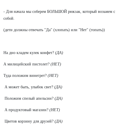
- Для начала мы соберем БОЛЬШОЙ рюкзак, который возьмем с
собой.
(дети должны отвечать "Да" (хлопать) или "Нет" (топать))
На дно кладем кулек конфет?
(ДА)
А милицейский пистолет?
(НЕТ)
Туда положим винегрет?
(НЕТ)
А может быть, улыбок свет?
(ДА)
Положим спелый апельсин?
(ДА)
А продуктовый магазин?
(НЕТ)
Цветов корзину для друзей?
(ДА)