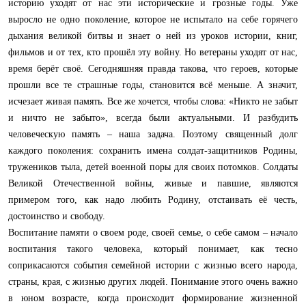
историю уходят от нас эти исторические и грозные годы. Уже
выросло не одно поколение, которое не испытало на себе горячего
дыхания великой битвы и знает о ней из уроков истории, книг,
фильмов и от тех, кто прошёл эту войну. Но ветераны уходят от нас,
время берёт своё. Сегодняшняя правда такова, что героев, которые
прошли все те страшные годы, становится всё меньше. А значит,
исчезает живая память. Все же хочется, чтобы слова: «Никто не забыт
и ничто не забыто», всегда были актуальными. И разбудить
человеческую память – наша задача. Поэтому священный долг
каждого поколения: сохранить имена солдат-защитников Родины,
тружеников тыла, детей военной поры для своих потомков. Солдаты
Великой Отечественной войны, живые и павшие, являются
примером того, как надо любить Родину, отстаивать её честь,
достоинство и свободу.
Воспитание памяти о своем роде, своей семье, о себе самом – начало
воспитания такого человека, который понимает, как тесно
соприкасаются события семейной истории с жизнью всего народа,
страны, края, с жизнью других людей. Понимание этого очень важно
в юном возрасте, когда происходит формирование жизненной