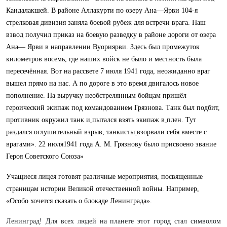
Кандалакшей. В районе Аллакурти по озеру Ана—Ярви 104-я
стрелковая дивизия заняла боевой рубеж для встречи врага. Наш
взвод получил приказ на боевую разведку в районе дороги от озера
Ана— Ярви в направлении Вуориярви. Здесь был промежуток
километров восемь, где наших войск не было и местность была
пересечённая. Вот на рассвете 7 июля 1941 года, неожиданно враг
вышел прямо на нас. А по дороге в это время двигалось новое
пополнение. На выручку необстрелянным бойцам пришёл
героический экипаж под командованием Грязнова. Танк был подбит,
противник окружил танк и
пытался взять экипаж в
плен. Тут
раздался оглушительный взрыв, танкисты
взорвали себя вместе с
врагами». 22 июля1941 года А. М. Грязнову было присвоено звание
Героя Советского Союза»
Учащиеся лицея готовят различные мероприятия, посвященные
страницам истории Великой отечественной войны. Например,
«Особо хочется сказать о блокаде Ленинграда».
Ленинград! Для всех людей на планете этот город стал символом