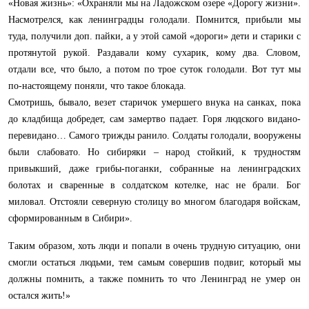
«Новая жизнь»: «Охраняли мы на Ладожском озере «Дорогу жизни».
Насмотрелся, как ленинградцы голодали. Помнится, прибыли мы
туда, получили доп. пайки, а у этой самой «дороги» дети и старики с
протянутой рукой. Раздавали кому сухарик, кому два. Словом,
отдали все, что было, а потом по трое суток голодали. Вот тут мы
по-настоящему поняли, что такое блокада.
Смотришь, бывало, везет старичок умершего внука на санках, пока
до кладбища добредет, сам замертво падает. Горя людского видано-
перевидано… Самого трижды ранило. Солдаты голодали, вооружены
были слабовато. Но сибиряки – народ стойкий, к трудностям
привыкший, даже грибы-поганки, собранные на ленинградских
болотах и сваренные в солдатском котелке, нас не брали. Бог
миловал. Отстояли северную столицу во многом благодаря войскам,
сформированным в Сибири».
Таким образом, хоть люди и попали в очень трудную ситуацию, они
смогли остаться людьми, тем самым совершив подвиг, который мы
должны помнить, а также помнить то что Ленинград не умер он
остался жить!»