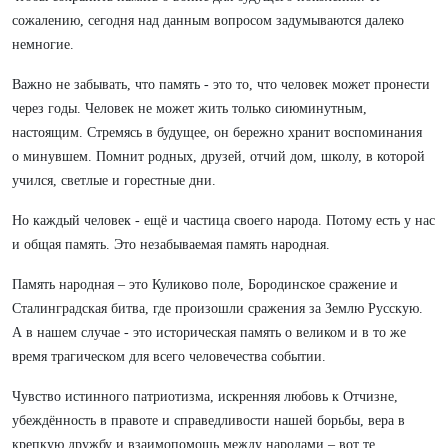
сожалению, сегодня над данным вопросом задумываются далеко
немногие.
Важно не забывать, что память - это то, что человек может пронести
через годы. Человек не может жить только сиюминутным,
настоящим. Стремясь в будущее, он бережно хранит воспоминания
о минувшем. Помнит родных, друзей, отчий дом, школу, в которой
учился, светлые и горестные дни.
Но каждый человек - ещё и частица своего народа. Потому есть у нас
и общая память. Это незабываемая память народная.
Память народная – это Куликово поле, Бородинское сражение и
Сталинградская битва, где произошли сражения за Землю Русскую.
А в нашем случае - это историческая память о великом и в то же
время трагическом для всего человечества событии.
Чувство истинного патриотизма, искренняя любовь к Отчизне,
убеждённость в правоте и справедливости нашей борьбы, вера в
крепкую дружбу и взаимопомощь между народами – вот те