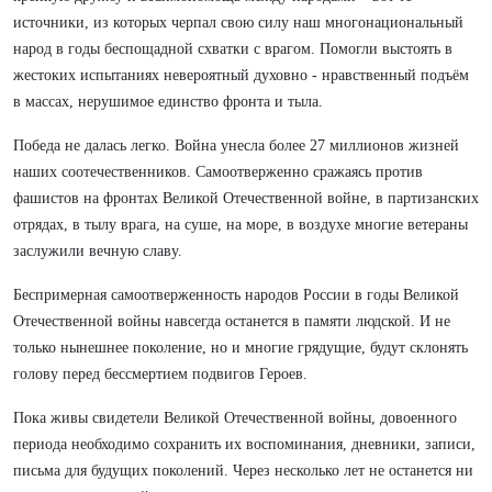
источники, из которых черпал свою силу наш многонациональный
народ в годы беспощадной схватки с врагом. Помогли выстоять в
жестоких испытаниях невероятный духовно - нравственный подъём
в массах, нерушимое единство фронта и тыла.
Победа не далась легко. Война унесла более 27 миллионов жизней
наших соотечественников. Самоотверженно сражаясь против
фашистов на фронтах Великой Отечественной войне, в партизанских
отрядах, в тылу врага, на суше, на море, в воздухе многие ветераны
заслужили вечную славу.
Беспримерная самоотверженность народов России в годы Великой
Отечественной войны навсегда останется в памяти людской. И не
только нынешнее поколение, но и многие грядущие, будут склонять
голову перед бессмертием подвигов Героев.
Пока живы свидетели Великой Отечественной войны, довоенного
периода необходимо сохранить их воспоминания, дневники, записи,
письма для будущих поколений. Через несколько лет не останется ни