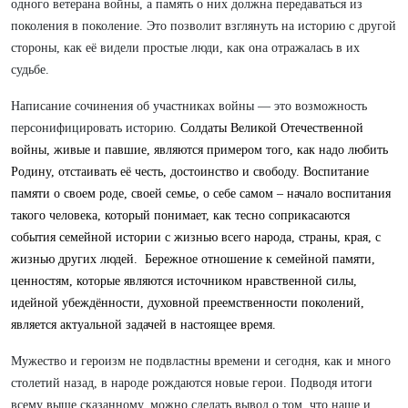
одного ветерана войны, а память о них должна передаваться из
поколения в поколение. Это позволит взглянуть на историю с другой
стороны, как её видели простые люди, как она отражалась в их
судьбе.
Написание сочинения об участниках войны — это возможность
персонифицировать историю.
Солдаты Великой Отечественной
войны, живые и павшие, являются примером того, как надо любить
Родину, отстаивать её честь, достоинство и свободу. Воспитание
памяти о своем роде, своей семье, о себе самом – начало воспитания
такого человека, который понимает, как тесно соприкасаются
события семейной истории с жизнью всего народа, страны, края, с
жизнью других людей. Бережное отношение к семейной памяти,
ценностям, которые являются источником нравственной силы,
идейной убеждённости, духовной преемственности поколений,
является актуальной задачей в настоящее время.
Мужество и героизм не подвластны времени и сегодня, как и много
столетий назад, в народе рождаются новые герои. Подводя итоги
всему выше сказанному, можно сделать вывод о том, что наше и