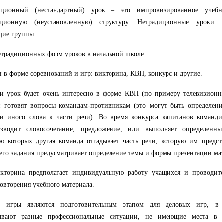
иционный (нестандартный) урок – это импровизированное учебн
иционную (неустановленную) структуру. Нетрадиционные уроки
щие группы:
традиционных форм уроков в начальной школе:
и в форме соревнований и игр: викторина, КВН, конкурс и другие.
и урок будет очень интересно в форме КВН (по примеру телевизионн
 готовят вопросы командам-противникам (это могут быть определени
ли иного слова к части речи). Во время конкурса капитанов коман
изводит словосочетание, предложение, или выполняет определенны
 которых другая команда отгадывает часть речи, которую им предст
го задания предусматривает определение темы и формы презентации мате
икторина предполагает индивидуальную работу учащихся и проводит
овторения учебного материала.
е игры являются подготовительным этапом для деловых игр, в 
ывают разные профессиональные ситуации, не имеющие места в д