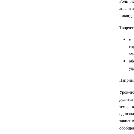
Роль и
аналити
никогда
Творчес
ма
гр
эм
об
уд
Наприме
Урок-по
делится
теме, 
однозна
зависим
обобщен