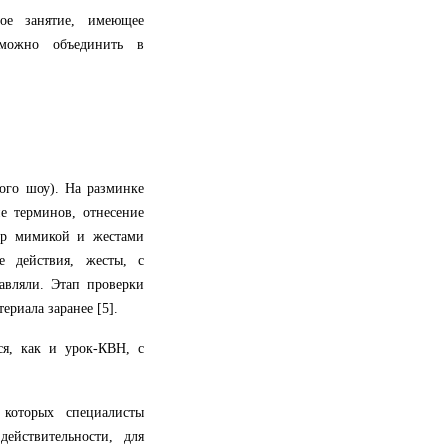
ое занятие, имеющее
 можно объединить в
ого шоу). На разминке
е терминов, отнесение
дир мимикой и жестами
е действия, жесты, с
авляли. Этап проверки
риала заранее [5].
ся, как и урок-КВН, с
которых специалисты
ействительности, для