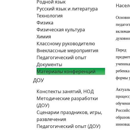
Родной язык
Насел
Русский язык и литература
Технология
Основн
Физика
педагог
Физическая культура
включа
Химия
духовно
Классному руководителю
Внеклассные мероприятия
Перед 
Педагогический опыт
предме
Документы
ученика
Материалы конференций
ребенка
формы у
ДОУ
Актуал
Конспекты занятий, НОД
процесс
Методические разработки
обучен
(ДОУ)
Российс
Сценарии праздников, игры,
образов
развлечения
инновац
Педагогический опыт (ДОУ)