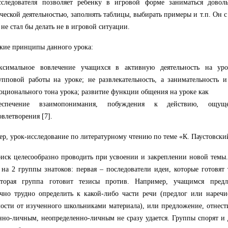
сследователя позволяет ребенку в игровой форме заниматься довол
ческой деятельностью, заполнять таблицы, выбирать примеры и т.п. Он с 
 не стал бы делать не в игровой ситуации.
кие принципы данного урока:
ксимальное вовлечение учащихся в активную деятельность на ур
упповой работы на уроке; не развлекательность, а занимательность 
оционального тона урока; развитие функции общения на уроке как
еспечение взаимопонимания, побуждения к действию, ощуще
овлетворения [7].
р, урок-исследование по литературному чтению по теме «К. Паустовский
иск целесообразно проводить при усвоении и закреплении новой темы.
 на 2 группы знатоков: первая – последователи идеи, которые готовят
вторая группа готовит тезисы против. Например, учащимся предл
чно трудно определить к какой-либо части речи (предлог или нареч
ости от изученного школьниками материала), или предложение, отнест
но-личным, неопределенно-личным не сразу удается. Группы спорят и