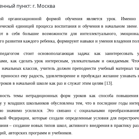
енный пункт: г. Москва
ой организационной формой обучения является урок. Именно
ической единицей процесса воспитания и обучения в начальном звене
ют в себя большие возможности для интеллектуального, эмоционал
го развития каждого ребенка, формируют навыки и умения владения по
педагогом стоит основополагающая задача: как заинтересовать 
тами, как сделать урок интересным, увлекательным и ожидаемым. Чт
 начальных классов, учитель должен преподнести учебный материал та
 приносил ему радость, удовлетворение и пробуждал желание узнавать
роков в начальной школе как раз и служат этим целям [13].
ьность темы нетрадиционных форм уроков как способа повышения
у у младших школьников обусловлена тем, что в последние годы инте
ию значимо усилился. Это связано с социальными преобразовани
кой Федерации, которые создали определенные условия для перестрое
ания – создание новых типов школ, активного внедрения в практику ра
ий, авторских программ и учебников.