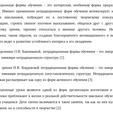
иционные формы обучения – это интересная, необычная форма предос
и. Именно применение нетрадиционных форм обучения активизирует 
х школьников, побуждает их к постоянному творческому поиску
цию, строить связное логичное высказывание, общаться друг с друго
очку зрения, терпимо относиться к мнению другого человека. Н
ены, таким образом, на создание благоприятного мотивационного и э
что ведет к развитию устойчивого интереса к его овладению.
делению О.В. Банниковой, нетрадиционные формы обучения – это импр
, имеющее нетрадиционную структуру [1].
 зрения Н.В. Бордовской нетрадиционные формы обучения – это импр
, имеющее нетрадиционную (неустановленную) структуру. Нетрадицио
кая рассматривает как одну из форм активного обучения [3].
иционные уроки являются одной из форм организации воспитания и 
роки приближают к жизни и реальной действительности школьное обуче
я учащимся. Дети охотно включаются в такие занятия, так как на них н
ания, но и способности в творчестве [2].