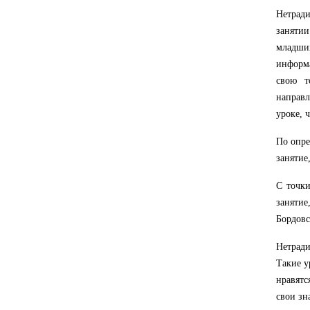
Нетрад
заняти
младши
информа
свою т
направл
уроке, 
По опре
занятие
С точки
занятие
Бордовс
Нетрад
Такие у
нравятс
свои зн