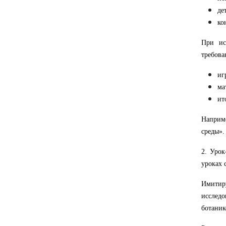
де
ко
При ис
требова
иг
ма
ит
Наприме
среды».
2. Урок
уроках 
Имитиру
исследо
ботаник