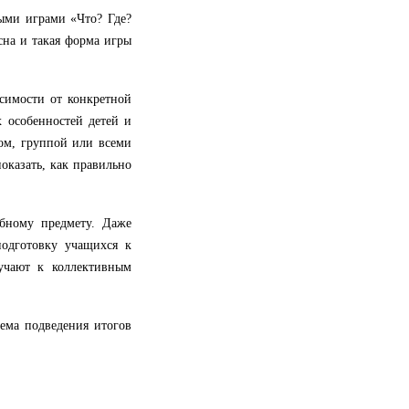
ыми играми «Что? Где?
сна и такая форма игры
симости от конкретной
х особенностей детей и
ом, группой или всеми
оказать, как правильно
бному предмету. Даже
подготовку учащихся к
учают к коллективным
тема подведения итогов