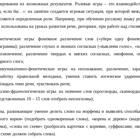
ирования их возможных результатов. Ролевые игры – это взаимодейс
, если бы…»: на занятии создается игровая ситуация, при которой ме
еляются определенные роли. Например, при обучении русскому языку р
 использованы на уроках развития речи, риторики, при работе над стиля
нетические игры: фонемное различение слов («убери одну фонем
аграммы); различение глухих и звонких согласных («выключи голос», «н
озвончение; различение твердых и мягких согласных; омофония, о
арного слога;
ммуникативно-фонетические игры: на опознавание, различение, хара
работку правильной мелодики, умения ставить логическое ударени
блюдать темп речи, чувствовать ритм;
ксико-фразеологические игры: на значение слов (кроссворды, сканворды
едставленных 10 – 15 слов отобрать неологизмы);
ры, развивающие умение делить слово на морфемы и выявлять способы
ного корня» (подобрать однокоренные слова); «корень и дерево» (выд
ова); «слова по схеме» (разбросать карточки с корнями, суффиксами, о
 схеме должен собрать слова).