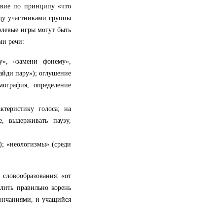
твие по принципу «что
жду участниками группы
олевые игры могут быть
ми речи:
у», «замени фонему»,
айди пару»); оглушение
мография, определение
ктеристику голоса; на
е, выдерживать паузу,
); «неологизмы» (среди
 словообразования: «от
елить правильно корень
кончаниями, и учащийся