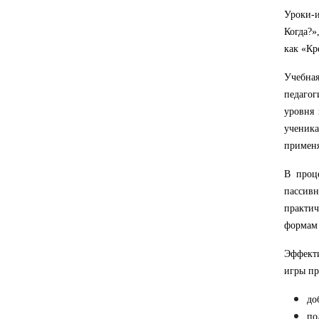
Уроки-
Когда?»
как «Кр
Учебная
педагог
уровня 
ученика
применя
В проц
пассив
практи
формам 
Эффекти
игры пр
до
по