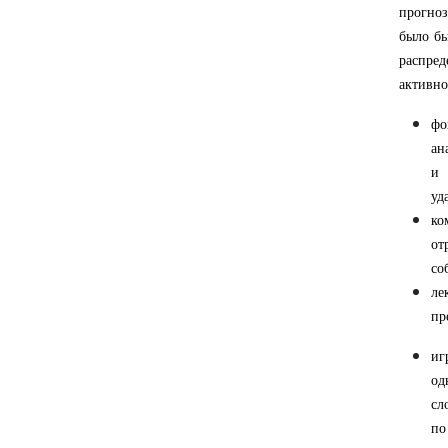
прогноз
было бы
распред
активно
фо
ан
и 
уд
ко
от
со
ле
пр
иг
од
сл
по