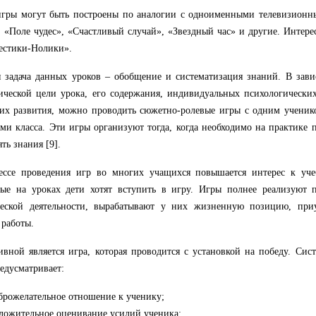
игры могут быть построены по аналогии с одноименными телевизионн
, «Поле чудес», «Счастливый случай», «Звездный час» и другие. Интере
естики-Нолики».
 задача данных уроков – обобщение и систематизация знаний. В зави
ической цели урока, его содержания, индивидуальных психологически
их развития, можно проводить сюжетно-ролевые игры с одним ученик
ми класса. Эти игры организуют тогда, когда необходимо на практике п
ть знания [9].
ессе проведения игр во многих учащихся повышается интерес к уче
ные на уроках дети хотят вступить в игру. Игры полнее реализуют 
ческой деятельности, вырабатывают у них жизненную позицию, при
работы.
вной является игра, которая проводится с установкой на победу. Сис
едусматривает:
брожелательное отношение к ученику;
ложительное оценивание усилий ученика;