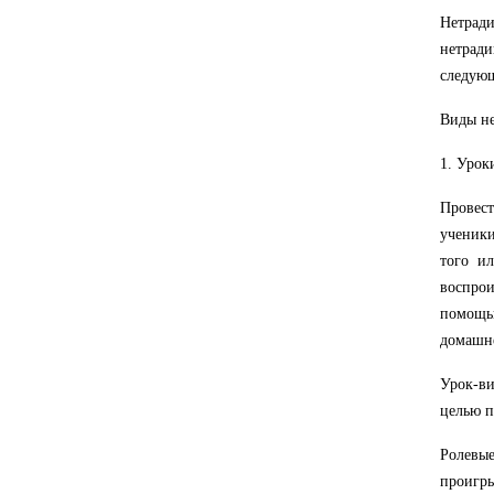
Нетрад
нетрад
следую
Виды не
1. Урок
Провест
ученики
того и
воспро
помощью
домашне
Урок-в
целью п
Ролевы
проигр