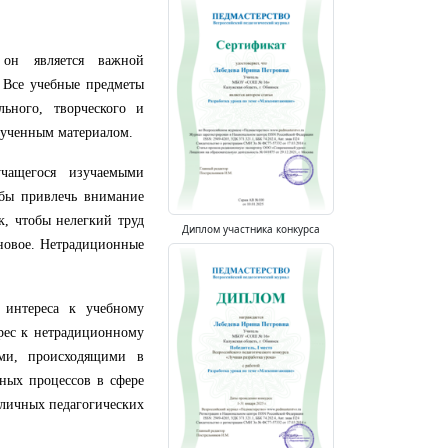
 он является важной
. Все учебные предметы
ьного, творческого и
лученным материалом.
учащегося изучаемыми
обы привлечь внимание
к, чтобы нелегкий труд
Диплом участника конкурса
 новое. Нетрадиционные
 интереса к учебному
рес к нетрадиционному
ями, происходящими в
чных процессов в сфере
зличных педагогических