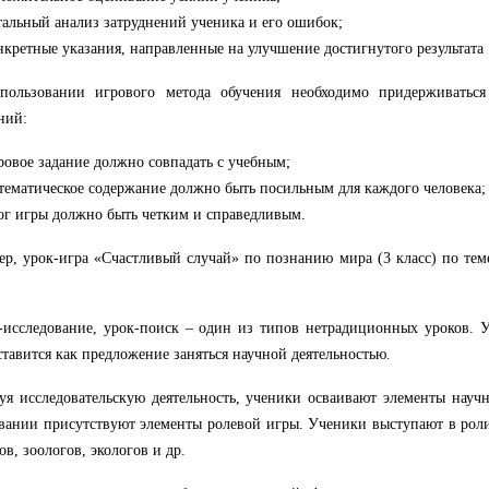
тальный анализ затруднений ученика и его ошибок;
нкретные указания, направленные на улучшение достигнутого результата 
пользовании игрового метода обучения необходимо придерживатьс
ний:
ровое задание должно совпадать с учебным;
тематическое содержание должно быть посильным для каждого человека;
ог игры должно быть четким и справедливым.
р, урок-игра «Счастливый случай» по познанию мира (3 класс) по те
-исследование, урок-поиск – один из типов нетрадиционных уроков. У
ставится как предложение заняться научной деятельностью.
я исследовательскую деятельность, ученики осваивают элементы научн
вании присутствуют элементы ролевой игры. Ученики выступают в рол
ов, зоологов, экологов и др.