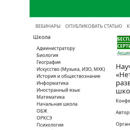
ВЕБИНАРЫ
ОПУБЛИКОВАТЬ СТАТЬЮ
Школа
БЕСП
СЕРТ
Администратору
Акция
Биология
География
Нау
Искусство (Музыка, ИЗО, МХК)
«Не
История и обществознание
раз
Информатика
шко
Иностранный язык
Математика
Конфе
Начальная школа
ОБЖ
Автор
ОРКСЭ
Орган
Психология