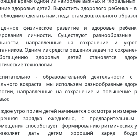
тоящее время одной из наиболее важных и глобальных
яние здоровья детей. Вырастить здорового ребенка – в
еобходимо сделать нам, педагогам дошкольного образо
оценное физическое развитие и здоровье ребен
ирования личности. Существуют разнообразны
ельности, направленные на сохранение и укреп
танников. Одним из средств решения задач по сохран
огащению здоровья детей становятся здоро
огические технологии.
спитательно - образовательной деятельности с
льного возраста мы использем разнообразные здо
логии, направленные на сохранение и повышение р
вья:
аждое утро прием детей начинается с осмотра и измере
тренняя зарядка ежедневно, с предварительным
омещения способствует формированию ритмических у
озволяет дать детям хороший заряд бодрос