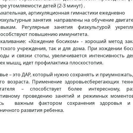
ре утомляемости детей (2-3 минут) .
ыхательная, артикуляционная гимнастики ежедневно
изкультурные занятия направлены на обучение двигат
авыкам. Регулярные занятия физкультурой укреп
пособствуют повышению иммунитета.
акаливание: «Хождение босиком» - хороший метод зак
етского учреждения, так и для дома. При хождении бо
воды и связки стопы, увеличивается интенсивность д
сех мышц, идет профилактика плоскостопия.
вье – это ДАР, который нужно сохранять и приумножать,
го возраста. Применение здоровьесберегающих тех
итателя – способствует более интересному, ра
тивному проведению занятий и режимных моментов
ясь важным фактором сохранения здоровья и с
ничного развития ребенка.