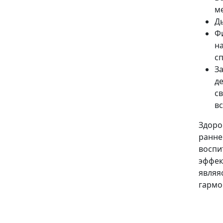
ме
Д
Ф
н
с
З
д
с
в
Здоро
ранне
восп
эффек
явля
гармо