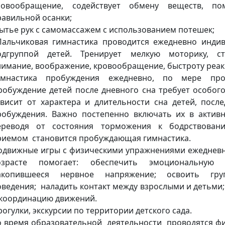
ровообращение, содействует обмену веществ, по
равильной осанки;
ытье рук с самомассажем с использованием
альчиковая гимнастика проводится ежедневно индив
одгруппой детей. Тренирует мелкую моторику, ст
нимание, воображение, кровообращение, быстроту реак
имнастика пробуждения ежедневно, по мере про
робуждение детей после дневного сна требует особог
ависит от характера и длительности сна детей, посл
робуждения. Важно постепенно включать их в активн
ереводя от состояния торможения к бодрствован
риемом становится пробуждающая гимнастика.
одвижные игры с физическими упражнениями ежедневн
озрасте помогает: обеспечить эмоциональную р
акопившееся нервное напряжение; освоить гру
оведения; наладить контакт между взрослыми и детьми;
 координацию движений.
огулки, экскурсии по территории детского сада.
о время образовательной деятельности проводятся фи