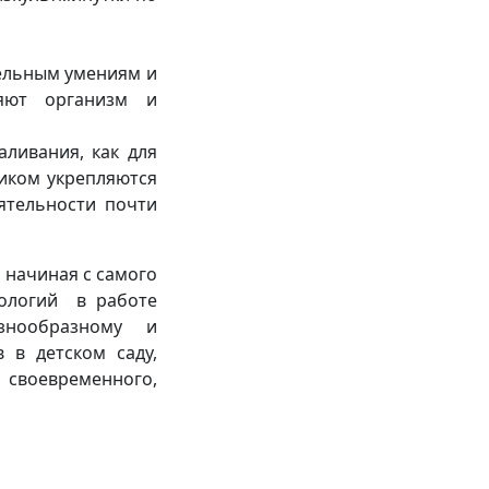
ельным умениям и
ляют организм и
аливания, как для
сиком укрепляются
еятельности почти
 начиная с самого
нологий в работе
знообразному и
 в детском саду,
воевременного,