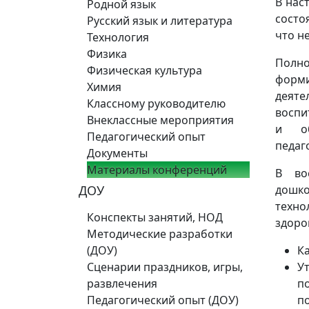
В нас
Родной язык
состо
Русский язык и литература
что н
Технология
Физика
Полн
Физическая культура
форм
Химия
деят
Классному руководителю
воспи
Внеклассные мероприятия
и об
Педагогический опыт
педаг
Документы
Материалы конференций
В во
ДОУ
дошко
техно
Конспекты занятий, НОД
здоро
Методические разработки
(ДОУ)
К
Сценарии праздников, игры,
У
развлечения
п
Педагогический опыт (ДОУ)
п