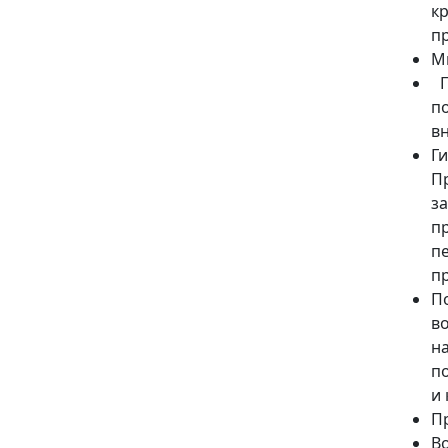
к
п
М
П
п
в
Г
П
з
п
п
п
П
в
н
п
и
Пр
В