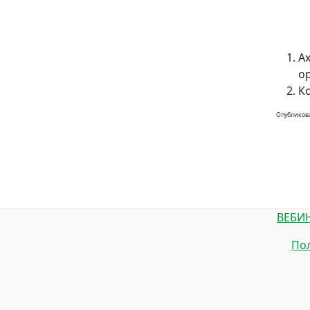
А
о
Ко
Опубликова
ВЕБИ
Пол