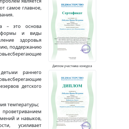
 проблем является
от самое главное,
вания.
ка – это основа
е формы и виды
ление здоровья
ению, поддержанию
вьесберегающие
Диплом участника конкурса
 детьми раннего
ровьесберегающие
езервов детского
ния температуры;
 проветриванием
мений и навыков,
ти, усиливает