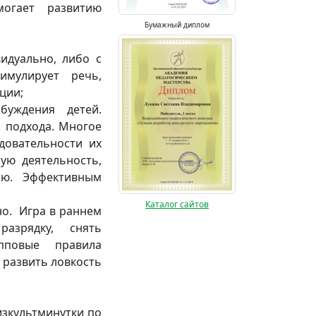
могает развитию
Бумажный диплом
 потешек;
идуально, либо с
имулирует речь,
ции;
буждения детей.
о подхода. Многое
едовательности их
ую деятельность,
ию. Эффективным
Каталог сайтов
о. Игра в раннем
азрядку, снять
пповые правила
 развить ловкость
зкультминутки по